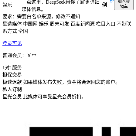
加入购
点这里，DeepSeek带你了解更详细
娱乐
例
物车
媒体信息。
要求：需要白名单来源，修改不通知
星选媒体
中国网
娱乐
周末可发
百度新闻源
栏目入口
不带联
系方式
全国
登录可见
普通会员：￥**
1对1服务
担保交易
极速退款
如果媒体发布失败，资金将会退回您的账户。
私人订制
星光会员
此媒体可享受星光会员折扣。