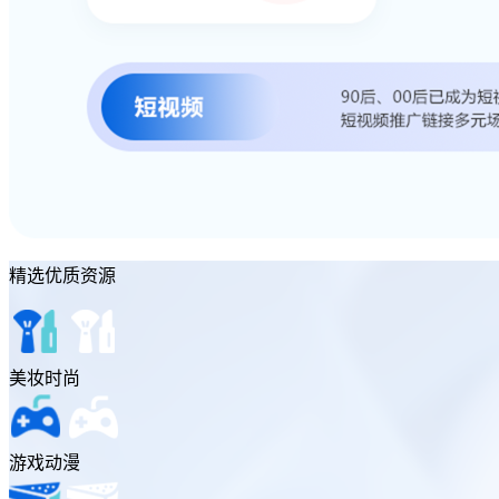
精选优质资源
美妆时尚
游戏动漫