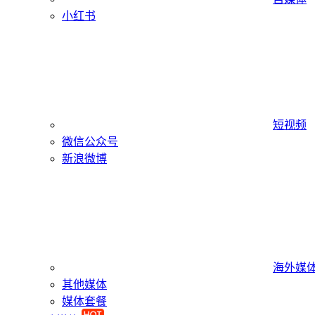
小红书
短视频
微信公众号
新浪微博
海外媒
其他媒体
媒体套餐