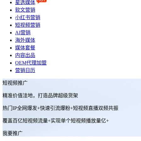
星选媒体
软文营销
小红书营销
短视频营销
AI营销
海外媒体
媒体套餐
内容出品
OEM代理加盟
营销日历
短视频推广
精准价值洼地，打造品牌超级货架
热门IP全网爆发+快速引流爆粉+短视频直播双频共振
覆盖百亿短视频流量+实现单个短视频播放量亿+
我要推广