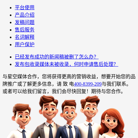
平台使用
产品介绍
发稿问题
售后服务
名词解释
用户保护
已经发布成功的新闻稿被删了怎么办？
发布包收录媒体未被收录，何时申请售后处理？
与星空媒体合作，您将获得更高的营销收益，想要开始您的品
牌推广或了解更多信息，请 致 电
400-8399-209
与我们联系。
或者可以给我们留言，我们会尽快回复！期待与您合作。